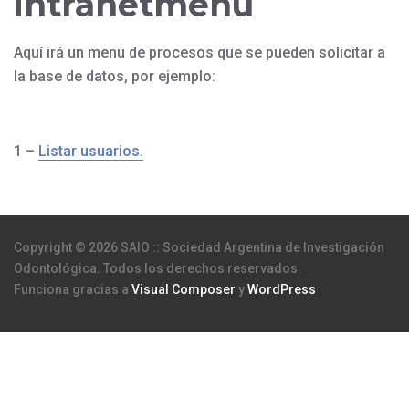
intranetmenu
Aquí irá un menu de procesos que se pueden solicitar a
la base de datos, por ejemplo:
1 –
Listar usuarios.
Copyright © 2026 SAIO :: Sociedad Argentina de Investigación
Odontológica. Todos los derechos reservados.
Funciona gracias a
Visual Composer
y
WordPress