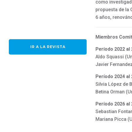
como investigado
propuesta de la 
6 años, renovánd
Miembros Comit
IR A LA REVISTA
Período 2022 al
Aldo Squassi (Un
Javier Fernandez
Período 2024 al
Silvia López de 
Betina Orman (U
Período 2026 al
Sebastian Fonta
Mariana Picca (U