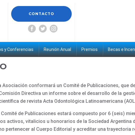
CONTACTO
s y Conferencias
Reunión Anual
Premios
Becas e Incen
IO
a Asociación conformará un Comité de Publicaciones, que de
Comisión Directiva un informe sobre el desarrollo de la gest
 científica de revista Acta Odontológica Latinoamericana (AOL
l Comité de Publicaciones estará compuesto por 6 (seis) mi
os activos, vitalicios u honorarios de la Sociedad Argentina 
no pertenecer al Cuerpo Editorial y acreditar una trayectoria