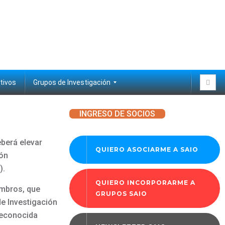
tivos
Grupos de Investigación
Biología pulpar y regeneración
Cariología y Salud Pública
Ciencias Diagnósticas
Educación
Láser y Biofotónica
Materiales dentales
Medicina oral y Patología
Odontopediatría
Ortodoncia
Periodoncia e implantes
INGRESO DE SOCIOS
berá elevar
QUIERO ASOCIARME A SAIO
ión
).
QUIERO INCORPORARME A
embros, que
GRUPOS SAIO
de Investigación
 reconocida