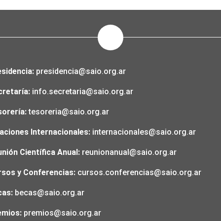
sidencia:
presidencia@saio.org.ar
cretaría:
info.secretaria@saio.org.ar
orería:
tesoreria@saio.org.ar
aciones Internacionales:
internacionales@saio.org.ar
nión Científica Anual:
reunionanual@saio.org.ar
rsos y Conferencias:
cursos.conferencias@saio.org.ar
cas:
becas@saio.org.ar
emios:
premios@saio.org.ar