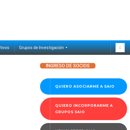
tivos
Grupos de Investigación
Biología pulpar y regeneración
Cariología y Salud Pública
Ciencias Diagnósticas
Educación
Láser y Biofotónica
Materiales dentales
Medicina oral y Patología
Odontopediatría
Ortodoncia
Periodoncia e implantes
INGRESO DE SOCIOS
QUIERO ASOCIARME A SAIO
QUIERO INCORPORARME A
GRUPOS SAIO