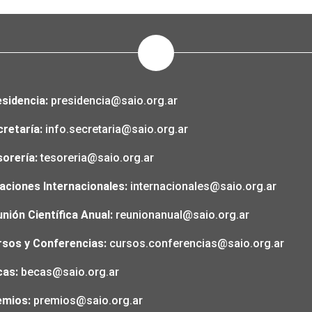
sidencia:
presidencia@saio.org.ar
cretaría:
info.secretaria@saio.org.ar
orería:
tesoreria@saio.org.ar
aciones Internacionales:
internacionales@saio.org.ar
nión Científica Anual:
reunionanual@saio.org.ar
rsos y Conferencias:
cursos.conferencias@saio.org.ar
cas:
becas@saio.org.ar
emios:
premios@saio.org.ar