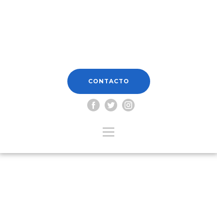
CONTACTO
Usuario o E-mail
*
Contraseña
*