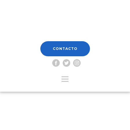
CONTACTO
Usuario o E-mail
*
Contraseña
*