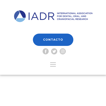
CONTACTO
Usuario o E-mail
*
Contraseña
*